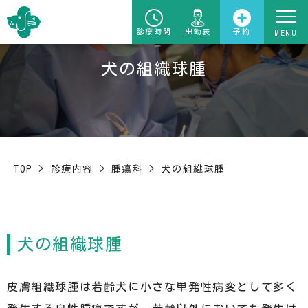
診療時間
出勤表
予約
犬の組織球腫
TOP
>
診療内容
>
腫瘍科
>
犬の組織球腫
犬の組織球腫
皮膚組織球腫は若齢犬に小さな単発性病変として多く