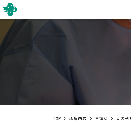
TOP
>
診療内容
>
腫瘍科
>
犬の骨