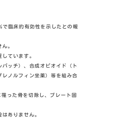
％で臨床的有効性を示したとの報
せん。
奨しています。
ルパッチ）、合成オピオイド（ト
プレノルフィン坐薬）等を組み合
肉腫に罹った骨を切除し、プレート固
設はありません。