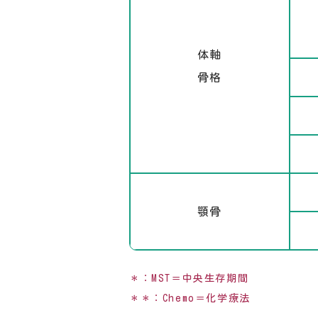
体軸
骨格
顎骨
＊：MST＝中央生存期間
＊＊：Chemo＝化学療法