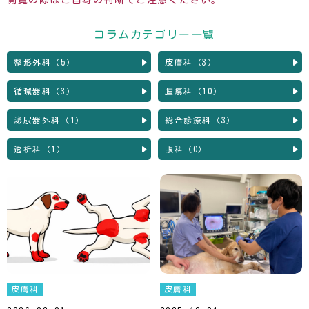
閲覧の際はご自身の判断でご注意ください。
コラムカテゴリー一覧
整形外科（5）
皮膚科（3）
循環器科（3）
腫瘍科（10）
泌尿器外科（1）
総合診療科（3）
透析科（1）
眼科（0）
皮膚科
皮膚科