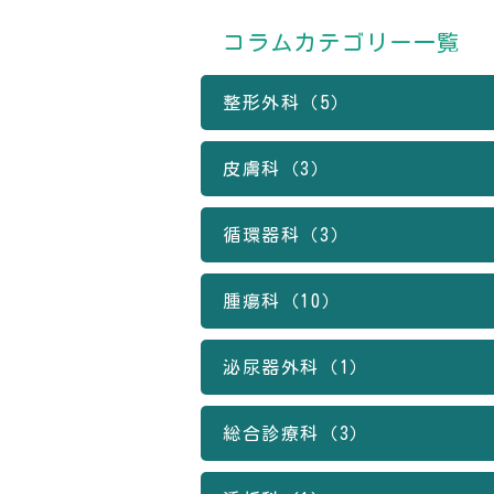
コラムカテゴリー一覧
整形外科（5）
皮膚科（3）
循環器科（3）
腫瘍科（10）
泌尿器外科（1）
総合診療科（3）