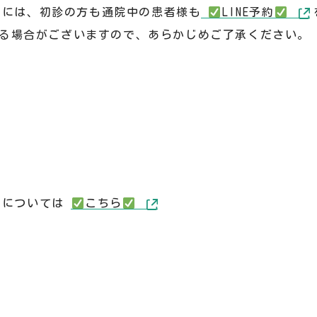
予約には、初診の方も通院中の患者様も
️
LINE予約
️
る場合がございますので、あらかじめご了承ください。
予約については
️
こちら
️