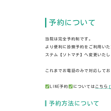
予約について
当院は完全予約制です。
より便利に診察予約をご利用いただ
ステム【ソトマチ】へ変更いたし
これまでお電話のみで対応してお
️
LINE予約
️
については
こちら
予約方法について