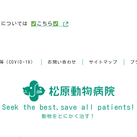
予約については
️
こちら
️
（COVID-19）
お問い合わせ
サイトマップ
プ
Seek the best,save all patients!
動物をとにかく治す！