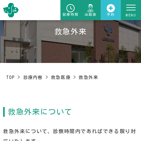
診療時間
出勤表
予約
救急外来
TOP
>
診療内容
>
救急医療
>
救急外来
救急外来について
救急外来について、診察時間内であればできる限り対