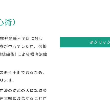
心術)
僧帽弁閉鎖不全症に対し
※クリッ
療が中心でしたが、僧帽
輪縫縮術)により根治治療
のある手術であるため、
ります。
血液の逆流の大幅な減少
を大幅に改善することが