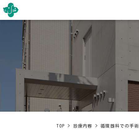
TOP
>
診療内容
>
循環器科での手