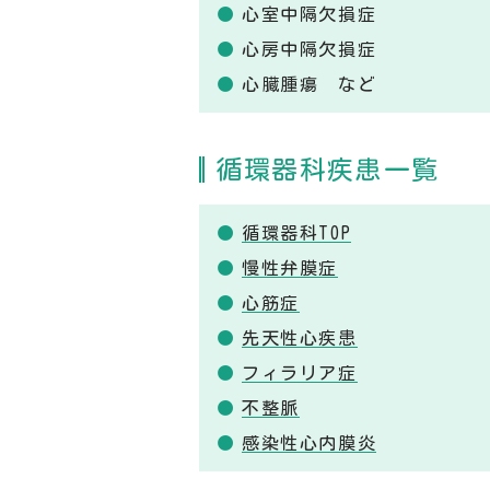
心室中隔欠損症
心房中隔欠損症
心臓腫瘍 など
循環器科疾患一覧
循環器科TOP
慢性弁膜症
心筋症
先天性心疾患
フィラリア症
不整脈
感染性心内膜炎