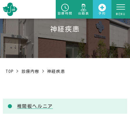
診療時間
出勤表
予約
神経疾患
TOP
>
診療内容
>
神経疾患
椎間板ヘルニア