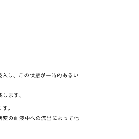
侵入し、この状態が一時的あるい
成します。
ます。
病変の血液中への流出によって他