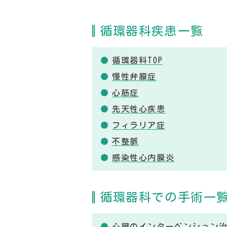
循環器科疾患一覧
循環器科TOP
慢性弁膜症
心筋症
先天性心疾患
フィラリア症
不整脈
感染性心内膜炎
循環器科での手術一
心臓のインターベンション