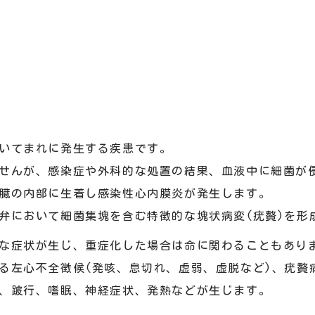
いてまれに発生する疾患です。
せんが、感染症や外科的な処置の結果、血液中に細菌が
臓の内部に生着し感染性心内膜炎が発生します。
弁において細菌集塊を含む特徴的な塊状病変(疣贅)を形
な症状が生じ、重症化した場合は命に関わることもあり
る左心不全徴候(発咳、息切れ、虚弱、虚脱など)、疣贅
、跛行、嗜眠、神経症状、発熱などが生じます。