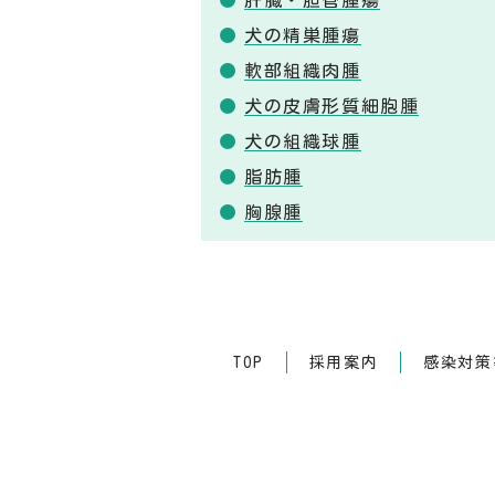
肝臓・胆管腫瘍
犬の精巣腫瘍
軟部組織肉腫
犬の皮膚形質細胞腫
犬の組織球腫
脂肪腫
胸腺腫
TOP
採用案内
感染対策等