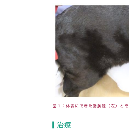
図１：体表にできた脂肪腫（左）とそ
治療