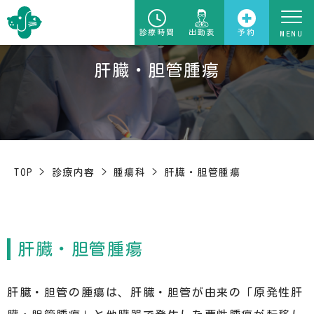
診療時間
出勤表
予約
肝臓・胆管腫瘍
TOP
>
診療内容
>
腫瘍科
>
肝臓・胆管腫瘍
肝臓・胆管腫瘍
肝臓・胆管の腫瘍は、肝臓・胆管が由来の「原発性肝