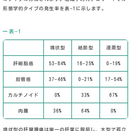
形態学的タイプの発生率を表−1に示します。
表−1
塊状型
結節型
浸潤型
肝細胞癌
53−84%
16−25%
0−19%
胆管癌
37−46%
0−21%
17−54%
カルチノイド
0%
33%
67%
肉腫
36%
64%
0%
塊状型の肝臓腫瘍は単一の肝葉に限局し、大型で孤立