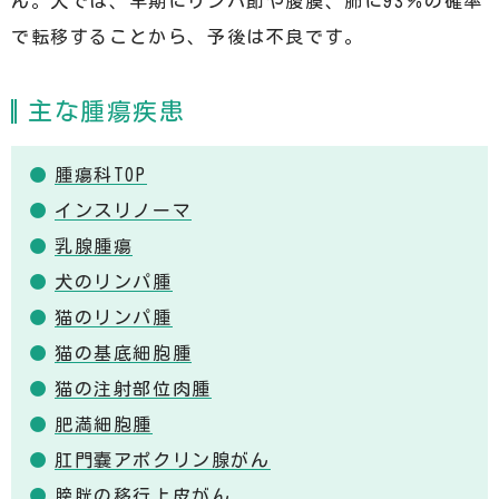
ん。犬では、早期にリンパ節や腹膜、肺に93％の確率
で転移することから、予後は不良です。
主な腫瘍疾患
腫瘍科TOP
インスリノーマ
乳腺腫瘍
犬のリンパ腫
猫のリンパ腫
猫の基底細胞腫
猫の注射部位肉腫
肥満細胞腫
肛門嚢アポクリン腺がん
膀胱の移行上皮がん