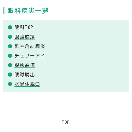
眼科疾患一覧
眼科TOP
眼瞼腫瘍
乾性角結膜炎
チェリーアイ
眼瞼裂傷
眼球脱出
水晶体脱臼
TOP