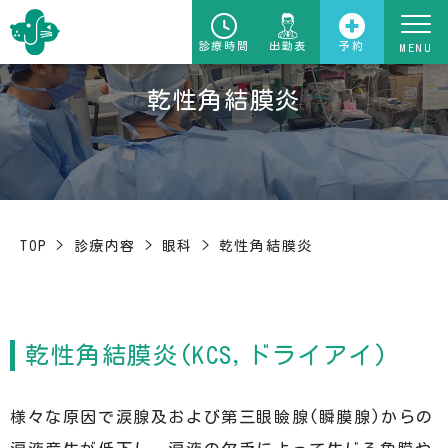
診療時間
出勤表
予約
乾性角結膜炎
TOP
>
診療内容
>
眼科
>
乾性角結膜炎
乾性角結膜炎(KCS,ドライアイ)
様々な原因で涙腺及および第三眼瞼腺(瞬膜腺)からの