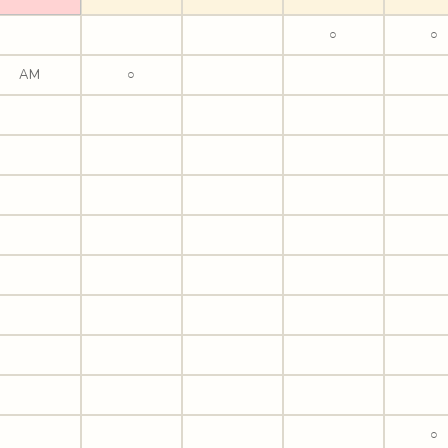
○
○
AM
○
○