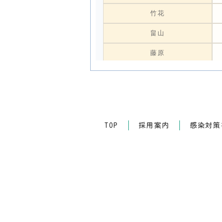
竹花
畠山
藤原
小谷
寺田
光本
TOP
採用案内
感染対策等
良川
上田