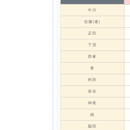
中川
佐藤(遼)
疋田
下茂
西峯
奥
村田
長谷
神尾
姚
脇田