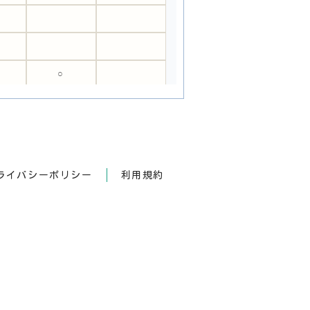
○
ライバシーポリシー
利用規約
○
○
○