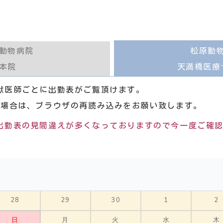
動物病院
松原動
本院
天満橋医療
獣医師ごとに出勤表がご覧頂けます。
い場合は、ブラウザの再読み込みをお願い致します。
出勤表の見間違えが多くなっておりますので今一度ご確
28
29
30
1
2
日
月
火
水
木