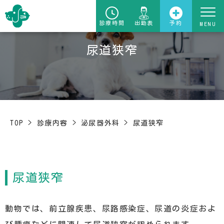
診療時間
出勤表
予約
尿道狭窄
TOP
>
診療内容
>
泌尿器外科
>
尿道狭窄
尿道狭窄
動物では、前立腺疾患、尿路感染症、尿道の炎症およ