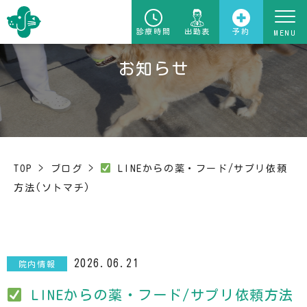
診療時間
出勤表
予約
お知らせ
TOP
>
ブログ
>
️
LINEからの薬・フード/サプリ依頼
方法(ソトマチ)
2026.06.21
院内情報
️
LINEからの薬・フード/サプリ依頼方法