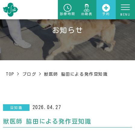
診療時間
出勤表
予約
お知らせ
TOP
>
ブログ
>
獣医師 脇田による発作豆知識
2026.04.27
豆知識
獣医師 脇田による発作豆知識