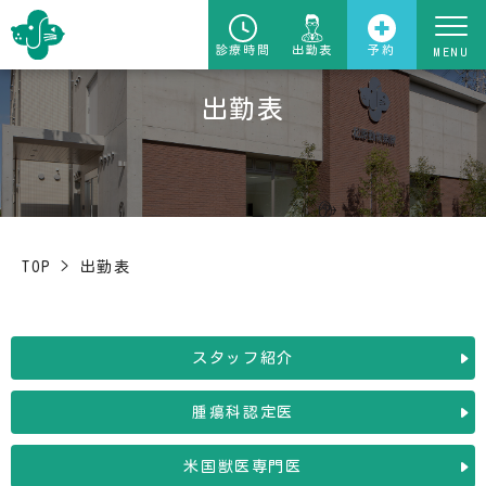
診療時間
出勤表
予約
出勤表
TOP
>
出勤表
スタッフ紹介
腫瘍科認定医
米国獣医専門医