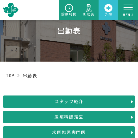
診療時間
出勤表
予約
出勤表
TOP
>
出勤表
スタッフ紹介
腫瘍科認定医
米国獣医専門医