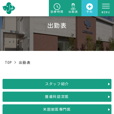
診療時間
出勤表
予約
出勤表
TOP
>
出勤表
スタッフ紹介
腫瘍科認定医
米国獣医専門医