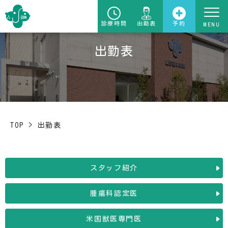
診療時間
出勤表
予約
出勤表
TOP
>
出勤表
スタッフ紹介
腫瘍科認定医
米国獣医専門医