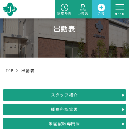
診療時間
出勤表
予約
出勤表
TOP
>
出勤表
スタッフ紹介
腫瘍科認定医
米国獣医専門医