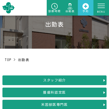
診療時間
出勤表
予約
出勤表
TOP
>
出勤表
スタッフ紹介
腫瘍科認定医
米国獣医専門医