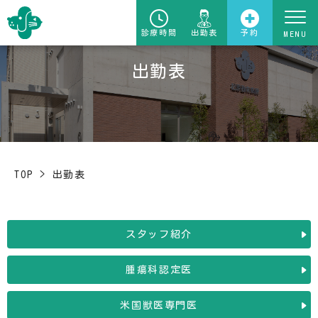
診療時間
出勤表
予約
出勤表
TOP
>
出勤表
スタッフ紹介
腫瘍科認定医
米国獣医専門医