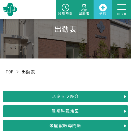
診療時間
出勤表
予約
出勤表
TOP
>
出勤表
スタッフ紹介
腫瘍科認定医
米国獣医専門医