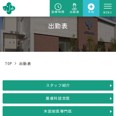
診療時間
出勤表
予約
出勤表
TOP
>
出勤表
スタッフ紹介
腫瘍科認定医
米国獣医専門医