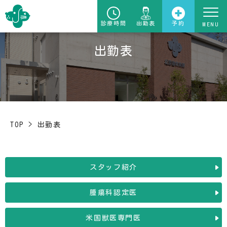
診療時間
出勤表
予約
出勤表
TOP
>
出勤表
スタッフ紹介
腫瘍科認定医
米国獣医専門医