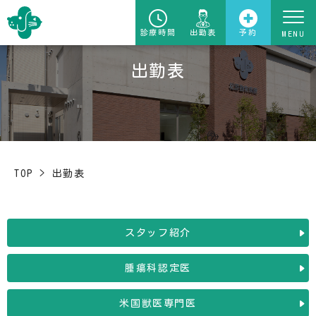
診療時間
出勤表
予約
出勤表
TOP
>
出勤表
スタッフ紹介
腫瘍科認定医
米国獣医専門医